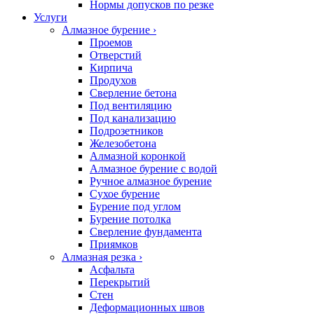
Нормы допусков по резке
Услуги
Алмазное бурение
›
Проемов
Отверстий
Кирпича
Продухов
Сверление бетона
Под вентиляцию
Под канализацию
Подрозетников
Железобетона
Алмазной коронкой
Алмазное бурение с водой
Ручное алмазное бурение
Сухое бурение
Бурение под углом
Бурение потолка
Сверление фундамента
Приямков
Алмазная резка
›
Асфальта
Перекрытий
Стен
Деформационных швов