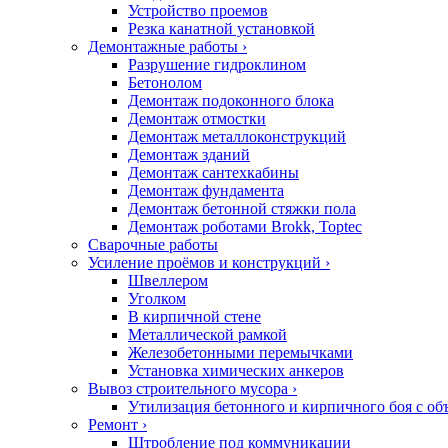
Устройство проемов
Резка канатной установкой
Демонтажные работы
›
Разрушение гидроклином
Бетонолом
Демонтаж подоконного блока
Демонтаж отмостки
Демонтаж металлоконструкций
Демонтаж зданий
Демонтаж сантехкабины
Демонтаж фундамента
Демонтаж бетонной стяжки пола
Демонтаж роботами Brokk, Toptec
Сварочные работы
Усиление проёмов
и конструкций
›
Швеллером
Уголком
В кирпичной стене
Металлической рамкой
Железобетонными перемычками
Установка химических анкеров
Вывоз строительного мусора
›
Утилизация бетонного и кирпичного боя с об
Ремонт ›
Штробление под коммуникации