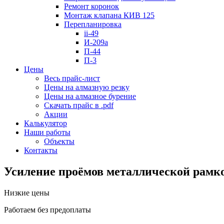
Ремонт коронок
Монтаж клапана КИВ 125
Перепланировка
ii-49
И-209a
П-44
П-3
Цены
Весь прайс-лист
Цены на алмазную резку
Цены на алмазное бурение
Скачать прайс в .pdf
Акции
Калькулятор
Наши работы
Объекты
Контакты
Усиление проёмов металлической рамк
Низкие цены
Работаем без предоплаты