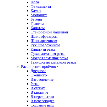
Пола
Фундамента
Камня
Монолита
Бетона
Гранита
Канатом
Стенорезной машиной
Шлицефрезером
Швонарезчиком
Ручным резчиком
Канатная резка
Сухая алмазная резка
Мокрая алмазная резка
Технология алмазной резки
Расширение проёмов
›
Дверного
Оконного
Изготовление
Резка
В стенах
В кирпиче
В перекрытии
В перегородке
Создание ниш