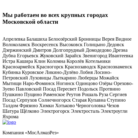
Мы работаем во всех крупных городах
Московской области
Апрелевка Балашиха Белоозёрский Бронницы Верея Видное
Волоколамск Воскресенск Высоковск Голицыно Дедовск
Дзержинский Дмитров Долгопрудный Домодедово Дрезна
Дубна Егорьевск Жуковский Зарайск Звенигород Ивантеевка
Истра Кашира Клин Коломна Королёв Котельники
Красноармейск Красногорск Краснозаводск Краснознаменск
Кубинка Куровское Ликино-Дулёво Лобня Лосино-
Петровский Луховицы Лыткарино Люберцы Можайск
Мытищи Наро-Фоминск Ногинск Одинцово Озёры Орехово-
Зуево Павловский Посад Пересвет Подольск Протвино
Пушкино Пущино Раменское Реутов Рошаль Руза Сергиев
Посад Серпухов Солнечногорск Старая Купавна Ступино
Талдом Фрязино Химки Хотьково Черноголовка Чехов
Шатура Щёлково Электрогорск Электросталь Электроугли
Яхрома
Компания «МосАлмазРез»