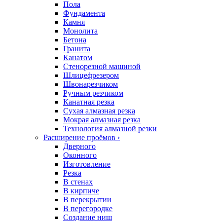
Пола
Фундамента
Камня
Монолита
Бетона
Гранита
Канатом
Стенорезной машиной
Шлицефрезером
Швонарезчиком
Ручным резчиком
Канатная резка
Сухая алмазная резка
Мокрая алмазная резка
Технология алмазной резки
Расширение проёмов
›
Дверного
Оконного
Изготовление
Резка
В стенах
В кирпиче
В перекрытии
В перегородке
Создание ниш