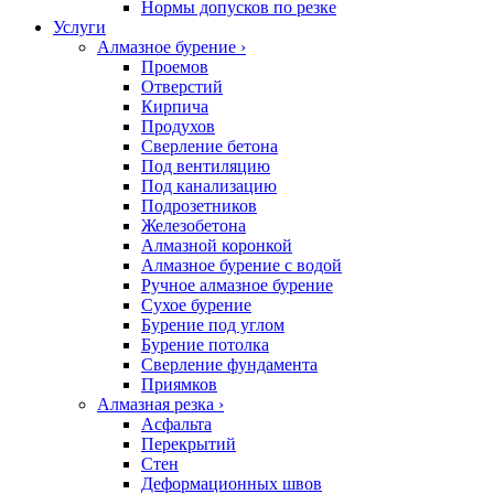
Нормы допусков по резке
Услуги
Алмазное бурение
›
Проемов
Отверстий
Кирпича
Продухов
Сверление бетона
Под вентиляцию
Под канализацию
Подрозетников
Железобетона
Алмазной коронкой
Алмазное бурение с водой
Ручное алмазное бурение
Сухое бурение
Бурение под углом
Бурение потолка
Сверление фундамента
Приямков
Алмазная резка
›
Асфальта
Перекрытий
Стен
Деформационных швов