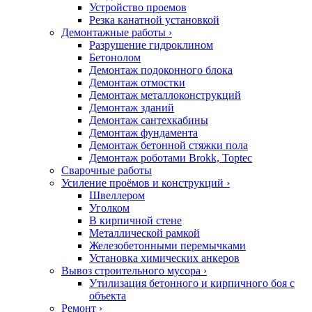
Устройство проемов
Резка канатной установкой
Демонтажные работы
›
Разрушение гидроклином
Бетонолом
Демонтаж подоконного блока
Демонтаж отмостки
Демонтаж металлоконструкций
Демонтаж зданий
Демонтаж сантехкабины
Демонтаж фундамента
Демонтаж бетонной стяжки пола
Демонтаж роботами Brokk, Toptec
Сварочные работы
Усиление проёмов
и конструкций
›
Швеллером
Уголком
В кирпичной стене
Металлической рамкой
Железобетонными перемычками
Установка химических анкеров
Вывоз строительного мусора
›
Утилизация бетонного и кирпичного боя с
объекта
Ремонт ›