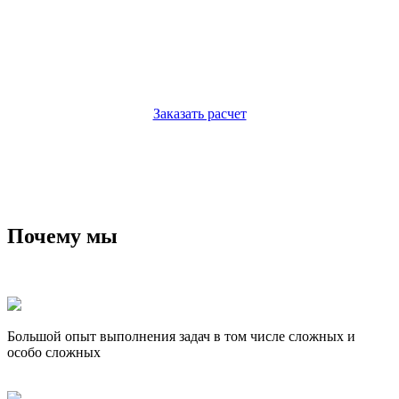
Наши специалисты бесплатно проконсультируют Вас и
произведут предварительный расчет
Заказать расчет
🗹
нажимая на кнопку Вы даете согласие на обработку персональных данных
Почему мы
Большой опыт выполнения задач в том числе сложных и
особо сложных